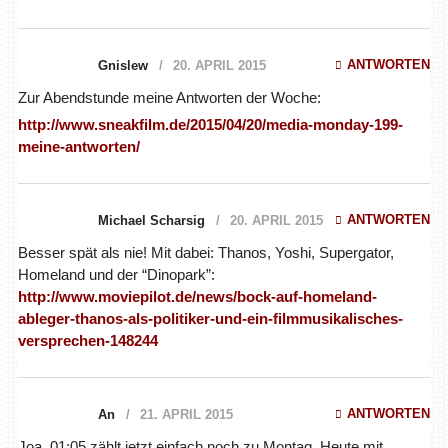
ANTWORTEN
Gnislew
20. APRIL 2015
Zur Abendstunde meine Antworten der Woche:
http://www.sneakfilm.de/2015/04/20/media-monday-199-
meine-antworten/
ANTWORTEN
Michael Scharsig
20. APRIL 2015
Besser spät als nie! Mit dabei: Thanos, Yoshi, Supergator,
Homeland und der “Dinopark”:
http://www.moviepilot.de/news/bock-auf-homeland-
ableger-thanos-als-politiker-und-ein-filmmusikalisches-
versprechen-148244
ANTWORTEN
An
21. APRIL 2015
Joa. 01:05 zählt jetzt einfach noch zu Montag. Heute mit