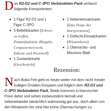
D
as
R2-D2 und C-3PO Verbündeten-Pack
umfasst
folgende Komponenten:
1 Figur R2-D2 und 1
1 Nebeneinsatzkarte
Eine Frage der
Figur C-3PO
(
Schwer
Interpretation
5 Befehlskarten (
)
zu treffen,
2 Gefecht-Einsatzkarten
Primärfunktion, Hingabe,
Wüstenbasis
(
)
Computernetzwerk,
1 Übersichts- und
Etikette und Protokoll
Missions-Blatt
)
1 Zustandskarte
Geschwächt
(
)
Rezension:
N
ach Boba Fett geht es heute weiter mit dem nicht minder
kultigen Droiden-Gespann und folglich dem
R2-D2 und
C-3PO Verbündeten Pack
. Beide kommen in klassischer
Pose daher und sehen insbesondere bemalt und
nebeneinander tatsächlich wahnsinnig gut aus, doch allein von
den Miniaturen her sind hier keine Überraschungen zu