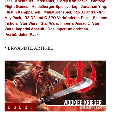
Tags:
Abenteuer
,
Brettspiel
,
Corey Konieczka
,
Fantasy
Flight Games
,
Heidelberger Spieleverlag
,
Jonathan Ying
,
Justin Kemppainen
,
Miniaturenspiel
,
R2-D2 and C-3PO
Ally Pack
,
R2-D2 und C-3PO Verbündeten-Pack
,
Science-
Fiction
,
Star Wars
,
Star Wars: Imperial Assault
,
Star
Wars: Imperial Assault - Das Imperium greift an
,
Verbündeten-Pack
VERWANDTE ARTIKEL