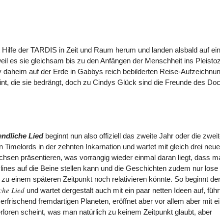
 Hilfe der TARDIS in Zeit und Raum herum und landen alsbald auf e
eil es sie gleichsam bis zu den Anfängen der Menschheit ins Pleisto
y daheim auf der Erde in Gabbys reich bebilderten Reise-Aufzeichnu
eint, die sie bedrängt, doch zu Cindys Glück sind die Freunde des Doc
ndliche Lied
beginnt nun also offiziell das zweite Jahr oder die zwei
Timelords in der zehnten Inkarnation und wartet mit gleich drei neu
hsen präsentieren, was vorrangig wieder einmal daran liegt, dass m
lines auf die Beine stellen kann und die Geschichten zudem nur lose
zu einem späteren Zeitpunkt noch relativieren könnte. So beginnt de
che Lied
und wartet dergestalt auch mit ein paar netten Ideen auf, führ
rfrischend fremdartigen Planeten, eröffnet aber vor allem aber mit 
oren scheint, was man natürlich zu keinem Zeitpunkt glaubt, aber