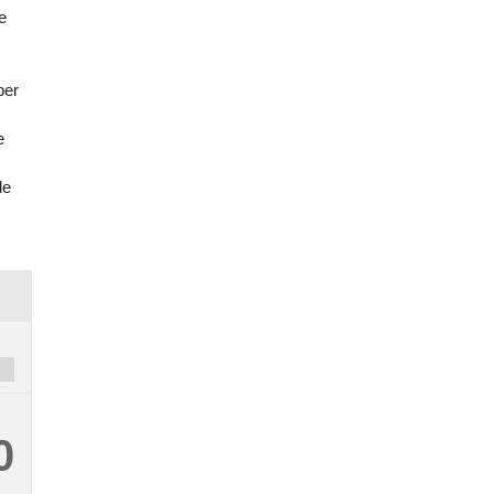
e
ber
e
de
0