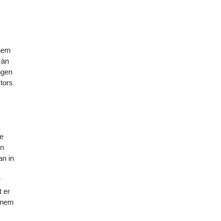
inem
zän
ngen
tors
te
en
an in
r
t er
einem