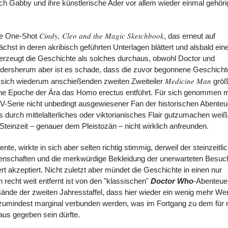
sich Gabby und ihre künstlerische Ader vor allem wieder einmal gehöri
Cindy, Cleo and the Magic Sketchbook
nde One-Shot
, das erneut auf
chst in deren akribisch geführten Unterlagen blättert und alsbald ein
rzeugt die Geschichte als solches durchaus, obwohl Doctor und
andersherum aber ist es schade, dass die zuvor begonnene Geschicht
Medicine Man
 sich wiederum anschießenden zweiten Zweiteiler
größ
iche Epoche der Ära das Homo erectus entführt. Für sich genommen 
TV-Serie nicht unbedingt ausgewiesener Fan der historischen Abenteu
durch mittelalterliches oder viktorianisches Flair gutzumachen weiß
teinzeit – genauer dem Pleistozän – nicht wirklich anfreunden.
te, wirkte in sich aber selten richtig stimmig, derweil der steinzeitli
ngenschaften und die merkwürdige Bekleidung der unerwarteten Besuc
akzeptiert. Nicht zuletzt aber mündet die Geschichte in einen nur
 recht weit entfernt ist von den "klassischen"
Doctor Who
-Abenteue
ände der zweiten Jahresstaffel, dass hier wieder ein wenig mehr Wer
n zumindest marginal verbunden werden, was im Fortgang zu dem für
aus gegeben sein dürfte.