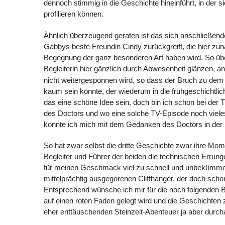
dennoch stimmig in die Geschichte hineinführt, in der 
profilieren können.
Ähnlich überzeugend geraten ist das sich anschließe
Gabbys beste Freundin Cindy zurückgreift, die hier zunä
Begegnung der ganz besonderen Art haben wird. So übe
Begleiterin hier gänzlich durch Abwesenheit glänzen, 
nicht weitergesponnen wird, so dass der Bruch zu dem
kaum sein könnte, der wiederum in die frühgeschichtl
das eine schöne Idee sein, doch bin ich schon bei der 
des Doctors und wo eine solche TV-Episode noch vieles 
konnte ich mich mit dem Gedanken des Doctors in der S
So hat zwar selbst die dritte Geschichte zwar ihre Momen
Begleiter und Führer der beiden die technischen Erru
für meinen Geschmack viel zu schnell und unbekümmert 
mittelprächtig ausgegorenen Cliffhanger, der doch schon
Entsprechend wünsche ich mir für die noch folgenden B
auf einen roten Faden gelegt wird und die Geschichte
eher enttäuschenden Steinzeit-Abenteuer ja aber durch