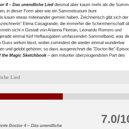
or 4 – Das unendliche Lied
diesmal aber kaum mehr als die Summ
ssen, in dieser Form aber wie ein Sammelsurium bunt
s kaum etwas miteinander gemein haben. Zeichnerisch gibt sich der
eichnerin" Elena Casagrande, die immerhin die Schirmherrschaft ü
ummeln sichi n Gestalt von Arianna Florean, Leonardo Romero und
sem gerade einmal fünf Heftausgaben umfassenden Sammelband, was di
em Guss wirken lässt, wobei zumindest die wieder einmal wunderbar
n und gelobt gehören, so dass ausgerechnet die "Doctor-lite"-Episo
d the Magic Sketchbook
– den mitunter überzeugendsten Part des
iche Lied
7.0/1
nte Doctor 4 – Das unendliche