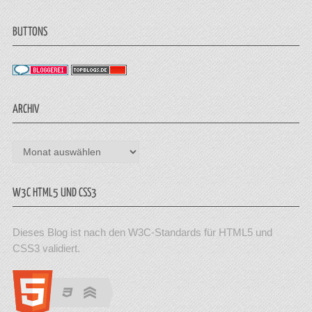
BUTTONS
ARCHIV
Archiv
W3C HTML5 UND CSS3
Dieses Blog ist nach den W3C-Standards für HTML5 und
CSS3 validiert.