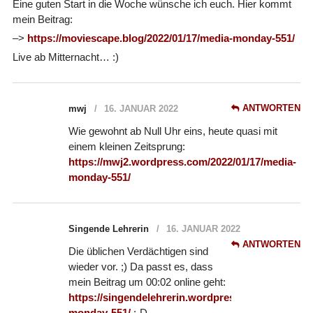
Eine guten Start in die Woche wünsche ich euch. Hier kommt
mein Beitrag:
–>
https://moviescape.blog/2022/01/17/media-monday-551/
Live ab Mitternacht… :)
ANTWORTEN
mwj
16. JANUAR 2022
Wie gewohnt ab Null Uhr eins, heute quasi mit
einem kleinen Zeitsprung:
https://mwj2.wordpress.com/2022/01/17/media-
monday-551/
Singende Lehrerin
16. JANUAR 2022
ANTWORTEN
Die üblichen Verdächtigen sind
wieder vor. ;) Da passt es, dass
mein Beitrag um 00:02 online geht:
https://singendelehrerin.wordpress.com/2022/01/1
monday-551/
:-D