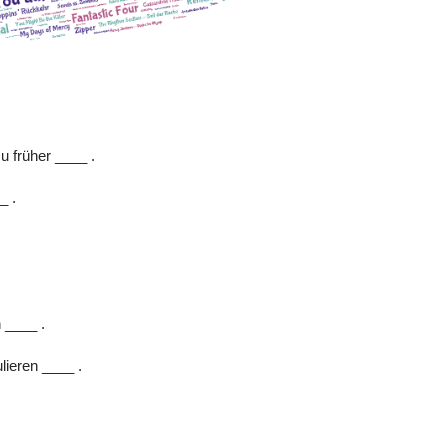
u früher ____ .
_ .
 ____ .
lieren ____ .