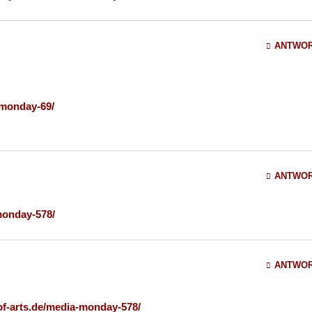
ANTWO
amonday-69/
ANTWO
monday-578/
ANTWO
-of-arts.de/media-monday-578/