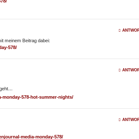
78/
ANTWO
mit meinem Beitrag dabei:
day-578/
ANTWO
e geht…
ia-monday-578-hot-summer-nights/
ANTWO
enjournal-media-monday-578/