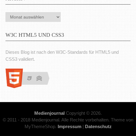
Archiv
W3C HTML5 UND CSS3
Dieses Blog ist nach den W3C-Standards für HTML5 und
CSS3 validiert.
Medienjournal
Copyright © 2026.
© 2011 - 2018 Medienjournal. Alle Rechte vorbehalten. Theme von
MyThemeShop.
Impressum
|
Datenschutz