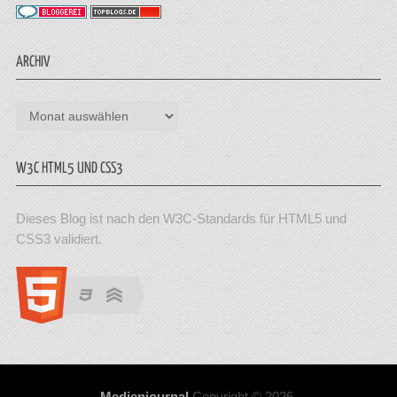
ARCHIV
Archiv
W3C HTML5 UND CSS3
Dieses Blog ist nach den W3C-Standards für HTML5 und
CSS3 validiert.
Medienjournal
Copyright © 2026.