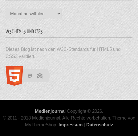
Archiv
W3C HTML5 UND CSS3
Dieses Blog ist nach den W3C-Standards für HTML5 und
CSS3 validiert.
Medienjournal
Copyright © 2026.
© 2011 - 2018 Medienjournal. Alle Rechte vorbehalten. Theme von
MyThemeShop.
Impressum
|
Datenschutz