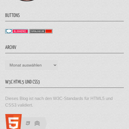
BUTTONS
ARCHIV
Archiv
W3C HTML5 UND CSS3
Dieses Blog ist nach den W3C-Standards für HTML5 und
CSS3 validiert.