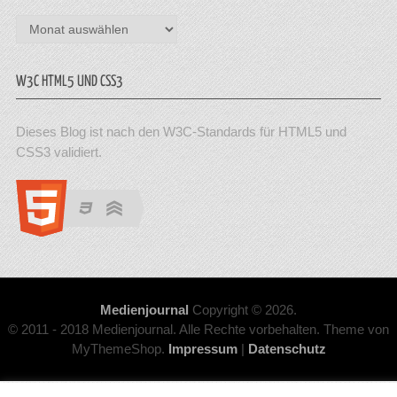
Archiv
W3C HTML5 UND CSS3
Dieses Blog ist nach den W3C-Standards für HTML5 und
CSS3 validiert.
Medienjournal
Copyright © 2026.
© 2011 - 2018 Medienjournal. Alle Rechte vorbehalten. Theme von
MyThemeShop.
Impressum
|
Datenschutz