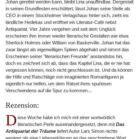
Johan gerettet werden kann, bleibt Lina unauffindbar. Dergestalt
in seinen Grundfesten erschüttert, lässt Johan seine Stelle als
CEO in einem Stockholmer Verlagshaus hinter sich, zieht ins
ländliche Hedekas und eröffnet ein Literatur-Café nebst
Antiquariat. Vier Jahre vergehen und seit dem Unglück
erscheinen ihm immer wieder literarische Gestalten wie etwa
Sherlock Holmes oder William von Baskerville. Johan hat das
zwar längst als eigenwilligen Spleen abgehakt und nimmt das
Erscheinen seiner "literarischen Freunde" anstandslos hin,
doch es zeichnet sich ab, dass das Kapitel Lina, die er nie hat
vergessen können, noch nicht geschlossen ist. Und da können
die Hilfe und Ratschläge von imaginierten Romanfiguren ja
eigentlich nur helfen, um dem Rätsel ihres spurlosen
Verschwindens auf die Spur zu kommen…
Rezension:
D
iese Woche habe ich mich mit einer wortwörtlich
literarischen Perle auseinandergesetzt, denn mit
Das
Antiquariat der Träume
liefert Autor Lars Simon nichts
weniger als eine Liebeserklärung an das geschriebene Wort,