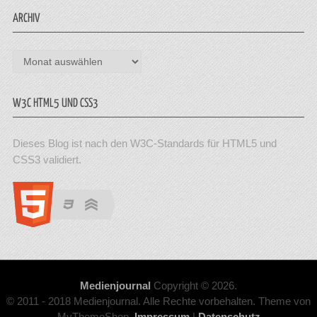
ARCHIV
Archiv
W3C HTML5 UND CSS3
Dieses Blog ist nach den W3C-Standards für HTML5 und
CSS3 validiert.
Medienjournal
Copyright © 2026.
© 2011 - 2018 Medienjournal. Alle Rechte vorbehalten. Theme von
MyThemeShop.
Impressum
|
Datenschutz