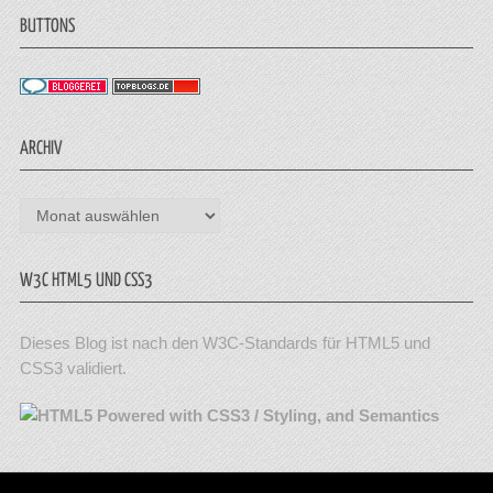
BUTTONS
ARCHIV
Archiv
W3C HTML5 UND CSS3
Dieses Blog ist nach den W3C-Standards für HTML5 und
CSS3 validiert.