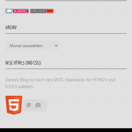
ARCHIV
Archiv
W3C HTML5 UND CSS3
Dieses Blog ist nach den W3C-Standards für HTML5 und
CSS3 validiert.