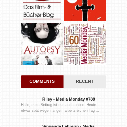
COMMENTS
RECENT
Riley
-
Media Monday #788
Hallo, mein Beitrag ist nun auch online. Heute
etwas spät wegen langem arbeitsreichen Tag ...
Singende Lehrerin
-
Media