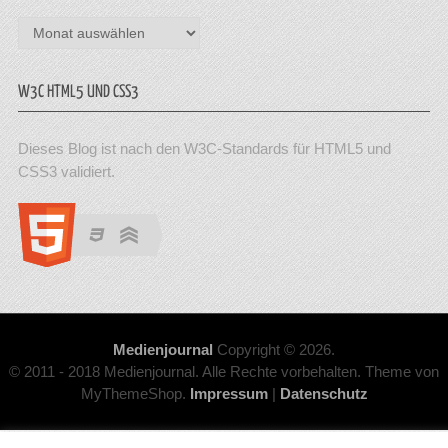
Archiv
W3C HTML5 UND CSS3
Dieses Blog ist nach den W3C-Standards für HTML5 und
CSS3 validiert.
Medienjournal
Copyright © 2026.
© 2011 - 2018 Medienjournal. Alle Rechte vorbehalten. Theme von
MyThemeShop.
Impressum
|
Datenschutz