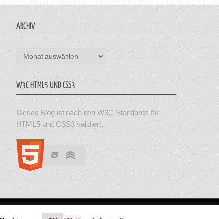
ARCHIV
Archiv
W3C HTML5 UND CSS3
Dieses Blog ist nach den W3C-Standards für
HTML5 und CSS3 validiert.
en. Theme von MyThemeShop.
Impressum
|
Datenschutz