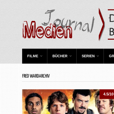
FILME
BÜCHER
SERIEN
GR
FRED WARDARCHIV
4.5/10