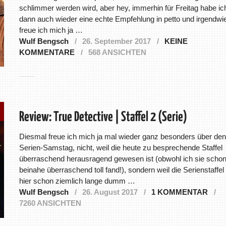
schlimmer werden wird, aber hey, immerhin für Freitag habe ic
dann auch wieder eine echte Empfehlung in petto und irgendwi
freue ich mich ja …
Wulf Bengsch
26. September 2017
KEINE
KOMMENTARE
568 ANSICHTEN
Review: True Detective | Staffel 2 (Serie)
Diesmal freue ich mich ja mal wieder ganz besonders über den
Serien-Samstag, nicht, weil die heute zu besprechende Staffel
überraschend herausragend gewesen ist (obwohl ich sie scho
beinahe überraschend toll fand!), sondern weil die Serienstaffel
hier schon ziemlich lange dumm …
Wulf Bengsch
26. August 2017
1 KOMMENTAR
7260 ANSICHTEN