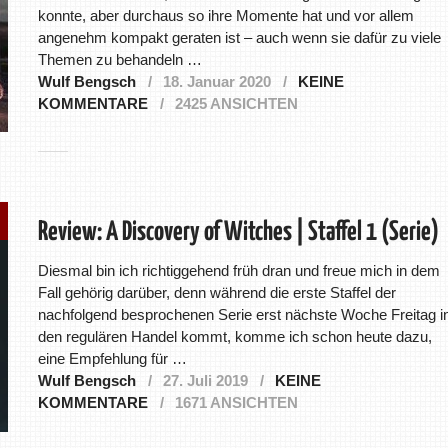
konnte, aber durchaus so ihre Momente hat und vor allem
angenehm kompakt geraten ist – auch wenn sie dafür zu viele
Themen zu behandeln …
Wulf Bengsch
18. Januar 2020
KEINE
KOMMENTARE
2425 ANSICHTEN
Review: A Discovery of Witches | Staffel 1 (Serie)
Diesmal bin ich richtiggehend früh dran und freue mich in dem
Fall gehörig darüber, denn während die erste Staffel der
nachfolgend besprochenen Serie erst nächste Woche Freitag i
den regulären Handel kommt, komme ich schon heute dazu,
eine Empfehlung für …
Wulf Bengsch
27. Juli 2019
KEINE
KOMMENTARE
1671 ANSICHTEN