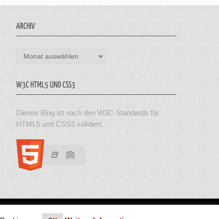
ARCHIV
Archiv
W3C HTML5 UND CSS3
Dieses Blog ist nach den W3C-Standards für
HTML5 und CSS3 validiert.
en. Theme von MyThemeShop.
Impressum
|
Datenschutz