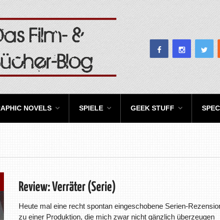
APHIC NOVELS
SPIELE
GEEK STUFF
SPEC
Review: Verräter (Serie)
Heute mal eine recht spontan eingeschobene Serien-Rezensio
zu einer Produktion, die mich zwar nicht gänzlich überzeugen