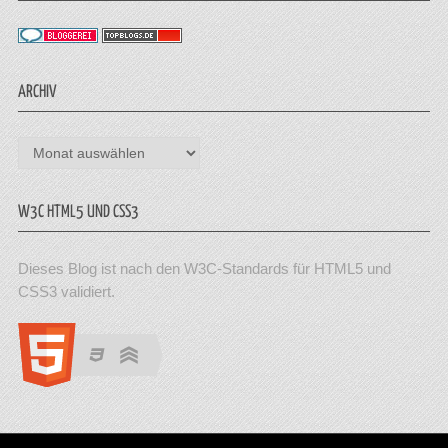
ARCHIV
Archiv
W3C HTML5 UND CSS3
Dieses Blog ist nach den W3C-Standards für HTML5 und
CSS3 validiert.