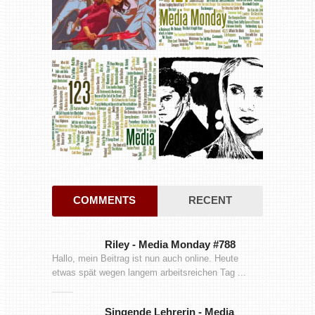
COMMENTS
RECENT
Riley
-
Media Monday #788
Hallo, mein Beitrag ist nun auch online. Heute
etwas spät wegen langem arbeitsreichen Tag ...
Singende Lehrerin
-
Media