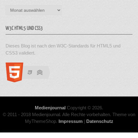
Archiv
W3C HTML5 UND CSS3
Dieses Blog ist nach den W3C-Standards für HTML5 und
CSS3 validiert.
Medienjournal
Copyright © 2026.
© 2011 - 2018 Medienjournal. Alle Rechte vorbehalten. Theme von
MyThemeShop.
Impressum
|
Datenschutz