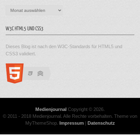
Archiv
W3C HTML5 UND CSS3
Dieses Blog ist nach den W3C-Standards für HTML5 und
CSS3 validiert.
Medienjournal
Copyright © 2026.
© 2011 - 2018 Medienjournal. Alle Rechte vorbehalten. Theme von
MyThemeShop.
Impressum
|
Datenschutz