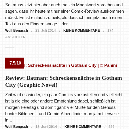
So, muss jetzt hier aber auch mal ein Machtwort sprechen und
sagen, dass ihr heute mit nur einer Comic-Review auskommen
müsst. Es ist einfach zu heiß, als dass ich mir jetzt noch einen
Text aus den Fingern sauge – der …
Wulf Bengsch
23. Juli 2014
KEINE KOMMENTARE
174
ANSICHTEN
7.5/10
Review: Batman: Schreckensnächte in Gotham
City (Graphic Novel)
Zeit wird es wieder, ein paar Comics vorzustellen und vielleicht
ist ja die eine oder andere Empfehlung dabei, schließlich ist
morgen Feiertag und somit ganz viel Muße für den Genuss
bunter Bildchen – und Comic-Alben findet man ja mittlerweile
in …
Wulf Bengsch
18. Juni 2014
KEINE KOMMENTARE
256