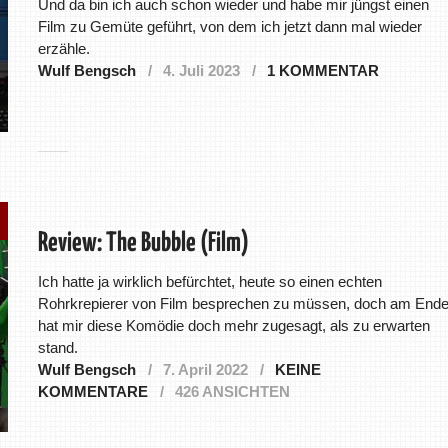
Und da bin ich auch schon wieder und habe mir jüngst einen
Film zu Gemüte geführt, von dem ich jetzt dann mal wieder
erzähle.
Wulf Bengsch
4. Juli 2023
1 KOMMENTAR
Review: The Bubble (Film)
Ich hatte ja wirklich befürchtet, heute so einen echten
Rohrkrepierer von Film besprechen zu müssen, doch am End
hat mir diese Komödie doch mehr zugesagt, als zu erwarten
stand.
Wulf Bengsch
7. April 2022
KEINE
KOMMENTARE
426 ANSICHTEN