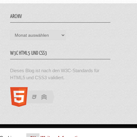
ARCHIV
Archiv
W3C HTML5 UND CSS3
Dieses Blog ist nach den W3C-Standards für
HTML5 und CSS3 validiert.
en. Theme von MyThemeShop.
Impressum
|
Datenschutz