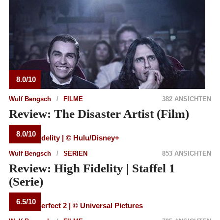
8.0/10
Wulf Bengsch
FILME
382 ANSICHTEN
Review: The Disaster Artist (Film)
8.0/10
Wulf Bengsch
SERIEN
853 ANSICHTEN
Review: High Fidelity | Staffel 1
(Serie)
6.5/10