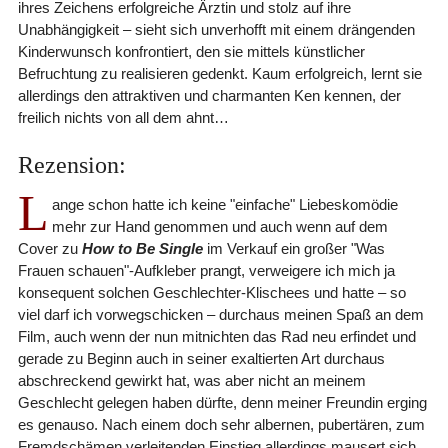
ihres Zeichens erfolgreiche Ärztin und stolz auf ihre
Unabhängigkeit – sieht sich unverhofft mit einem drängenden
Kinderwunsch konfrontiert, den sie mittels künstlicher
Befruchtung zu realisieren gedenkt. Kaum erfolgreich, lernt sie
allerdings den attraktiven und charmanten Ken kennen, der
freilich nichts von all dem ahnt…
Rezension:
L
ange schon hatte ich keine "einfache" Liebeskomödie
mehr zur Hand genommen und auch wenn auf dem
Cover zu
How to Be Single
im Verkauf ein großer "Was
Frauen schauen"-Aufkleber prangt, verweigere ich mich ja
konsequent solchen Geschlechter-Klischees und hatte – so
viel darf ich vorwegschicken – durchaus meinen Spaß an dem
Film, auch wenn der nun mitnichten das Rad neu erfindet und
gerade zu Beginn auch in seiner exaltierten Art durchaus
abschreckend gewirkt hat, was aber nicht an meinem
Geschlecht gelegen haben dürfte, denn meiner Freundin erging
es genauso. Nach einem doch sehr albernen, pubertären, zum
Fremdschämen verleitenden Einstieg allerdings mausert sich