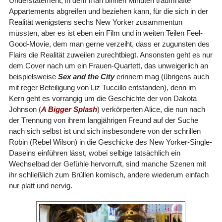
Understatement, in dem man binnen Minuten traumhafte
Appartements abgreifen und beziehen kann, für die sich in der
Realität wenigstens sechs New Yorker zusammentun
müssten, aber es ist eben ein Film und in weiten Teilen Feel-
Good-Movie, dem man gerne verzeiht, dass er zugunsten des
Flairs die Realität zuweilen zurechtbiegt. Ansonsten geht es nur
dem Cover nach um ein Frauen-Quartett, das unweigerlich an
beispielsweise
Sex and the City
erinnern mag (übrigens auch
mit reger Beteiligung von Liz Tuccillo entstanden), denn im
Kern geht es vorrangig um die Geschichte der von Dakota
Johnson (
A Bigger Splash
) verkörperten Alice, die nun nach
der Trennung von ihrem langjährigen Freund auf der Suche
nach sich selbst ist und sich insbesondere von der schrillen
Robin (Rebel Wilson) in die Geschicke des New Yorker-Single-
Daseins einführen lässt, wobei selbige tatsächlich ein
Wechselbad der Gefühle hervorruft, sind manche Szenen mit
ihr schließlich zum Brüllen komisch, andere wiederum einfach
nur platt und nervig.