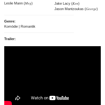
Meg
Ken
Leslie Mann (
)
Jake Lacy (
)
George
Jason Mantzoukas (
)
Genre:
Komödie | Romantik
Trailer: