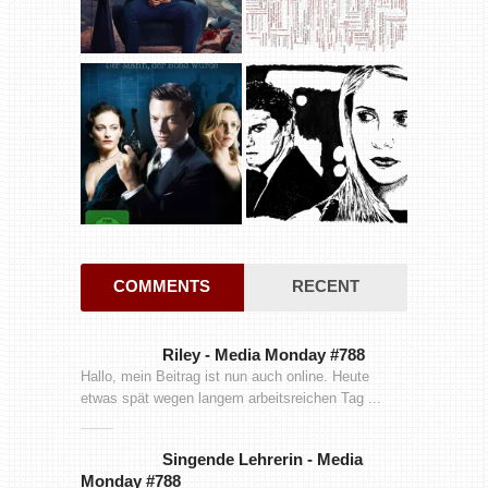
COMMENTS
RECENT
Riley
-
Media Monday #788
Hallo, mein Beitrag ist nun auch online. Heute
etwas spät wegen langem arbeitsreichen Tag ...
Singende Lehrerin
-
Media
Monday #788