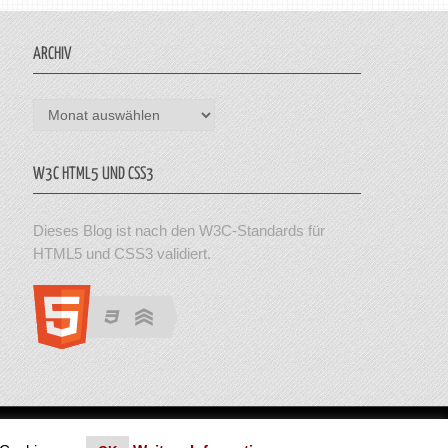
ARCHIV
Archiv
W3C HTML5 UND CSS3
Dieses Blog ist nach den W3C-Standards für
HTML5 und CSS3 validiert.
en. Theme von MyThemeShop.
Impressum
|
Datenschutz