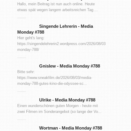
Hallo, mein Beitrag ist nun auch online. Heute
etwas spät wegen langem arbeitsreichen Tag ...
Singende Lehrerin
-
Media
Monday #788
Hier geht's lang:
https://singendelehrerin2.wordpress.com/2026/08/03/media-
monday-788/
Gnislew
-
Media Monday #788
Bitte sehr:
https://www.sneakfilm.de/2026/08/03/media-
monday-788-gutes-kino-die-odyssee-sc...
Ulrike
-
Media Monday #788
Einen wunderschönen guten Morgen - heute mit
zwei Filmen im Sonderangebot (so lange der Vo...
Wortman
-
Media Monday #788