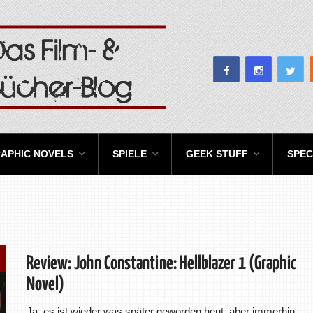
APHIC NOVELS
SPIELE
GEEK STUFF
SPEC
Review: John Constantine: Hellblazer 1 (Graphic
Novel)
Ja, es ist wieder was später geworden heut, aber immerhin