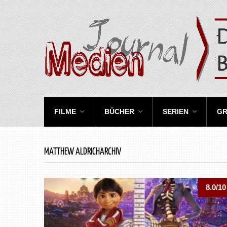
FILME
BÜCHER
SERIEN
GR
MATTHEW ALDRICHARCHIV
8.0/10