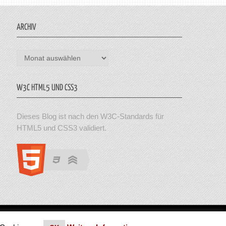
ARCHIV
Archiv
W3C HTML5 UND CSS3
Dieses Blog ist nach den W3C-Standards für
HTML5 und CSS3 validiert.
en. Theme von MyThemeShop.
Impressum
|
Datenschutz