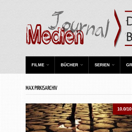
FILME
BÜCHER
SERIEN
GR
MAX PIRKISARCHIV
10.0/10