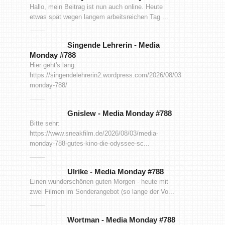
Hallo, mein Beitrag ist nun auch online. Heute
etwas spät wegen langem arbeitsreichen Tag ...
Singende Lehrerin
-
Media
Monday #788
Hier geht's lang:
https://singendelehrerin2.wordpress.com/2026/08/03/media-
monday-788/
Gnislew
-
Media Monday #788
Bitte sehr:
https://www.sneakfilm.de/2026/08/03/media-
monday-788-gutes-kino-die-odyssee-sc...
Ulrike
-
Media Monday #788
Einen wunderschönen guten Morgen - heute mit
zwei Filmen im Sonderangebot (so lange der Vo...
Wortman
-
Media Monday #788