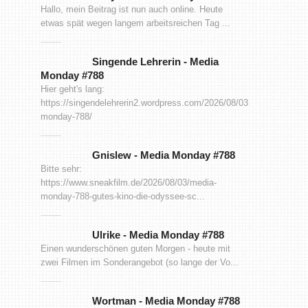
Hallo, mein Beitrag ist nun auch online. Heute
etwas spät wegen langem arbeitsreichen Tag ...
Singende Lehrerin
-
Media
Monday #788
Hier geht's lang:
https://singendelehrerin2.wordpress.com/2026/08/03/media-
monday-788/
Gnislew
-
Media Monday #788
Bitte sehr:
https://www.sneakfilm.de/2026/08/03/media-
monday-788-gutes-kino-die-odyssee-sc...
Ulrike
-
Media Monday #788
Einen wunderschönen guten Morgen - heute mit
zwei Filmen im Sonderangebot (so lange der Vo...
Wortman
-
Media Monday #788