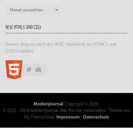
Archiv
W3C HTML5 UND CSS3
Dieses Blog ist nach den W3C-Standards für HTML5 und
CSS3 validiert.
Medienjournal
Copyright © 2026.
© 2011 - 2018 Medienjournal. Alle Rechte vorbehalten. Theme von
MyThemeShop.
Impressum
|
Datenschutz