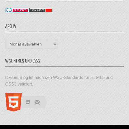
ARCHIV
Archiv
W3C HTML5 UND CSS3
Dieses Blog ist nach den W3C-Standards für HTML5 und
CSS3 validiert.