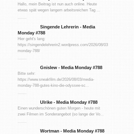
Hallo, mein Beitrag ist nun auch online. Heute
etwas spät wegen langem arbeitsreichen Tag ...
Singende Lehrerin
-
Media
Monday #788
Hier geht's lang:
https://singendelehrerin2.wordpress.com/2026/08/03/media-
monday-788/
Gnislew
-
Media Monday #788
Bitte sehr:
https://www.sneakfilm.de/2026/08/03/media-
monday-788-gutes-kino-die-odyssee-sc...
Ulrike
-
Media Monday #788
Einen wunderschönen guten Morgen - heute mit
zwei Filmen im Sonderangebot (so lange der Vo...
Wortman
-
Media Monday #788