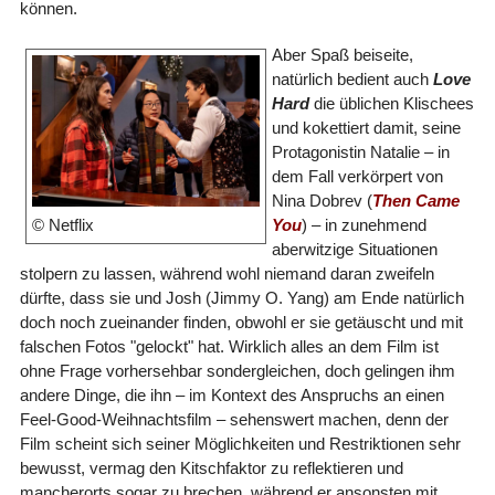
können.
Aber Spaß beiseite,
natürlich bedient auch
Love
Hard
die üblichen Klischees
und kokettiert damit, seine
Protagonistin Natalie – in
dem Fall verkörpert von
Nina Dobrev (
Then Came
You
) – in zunehmend
© Netflix
aberwitzige Situationen
stolpern zu lassen, während wohl niemand daran zweifeln
dürfte, dass sie und Josh (Jimmy O. Yang) am Ende natürlich
doch noch zueinander finden, obwohl er sie getäuscht und mit
falschen Fotos "gelockt" hat. Wirklich alles an dem Film ist
ohne Frage vorhersehbar sondergleichen, doch gelingen ihm
andere Dinge, die ihn – im Kontext des Anspruchs an einen
Feel-Good-Weihnachtsfilm – sehenswert machen, denn der
Film scheint sich seiner Möglichkeiten und Restriktionen sehr
bewusst, vermag den Kitschfaktor zu reflektieren und
mancherorts sogar zu brechen, während er ansonsten mit