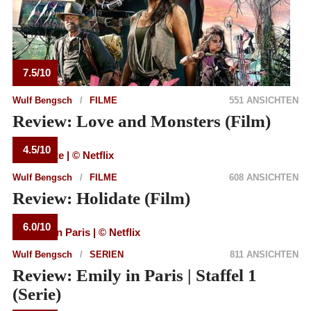
7.5/10
Wulf Bengsch
FILME
551 ANSICHTEN
Review: Love and Monsters (Film)
4.5/10
Wulf Bengsch
FILME
608 ANSICHTEN
Review: Holidate (Film)
6.0/10
Wulf Bengsch
SERIEN
811 ANSICHTEN
Review: Emily in Paris | Staffel 1
(Serie)