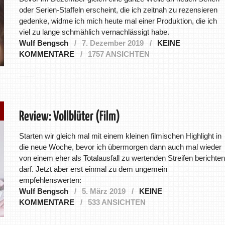
oder Serien-Staffeln erscheint, die ich zeitnah zu rezensieren
gedenke, widme ich mich heute mal einer Produktion, die ich
viel zu lange schmählich vernachlässigt habe.
Wulf Bengsch
7. Dezember 2019
KEINE
KOMMENTARE
1757 ANSICHTEN
Review: Vollblüter (Film)
Starten wir gleich mal mit einem kleinen filmischen Highlight in
die neue Woche, bevor ich übermorgen dann auch mal wieder
von einem eher als Totalausfall zu wertenden Streifen berichten
darf. Jetzt aber erst einmal zu dem ungemein
empfehlenswerten:
Wulf Bengsch
5. März 2019
KEINE
KOMMENTARE
533 ANSICHTEN