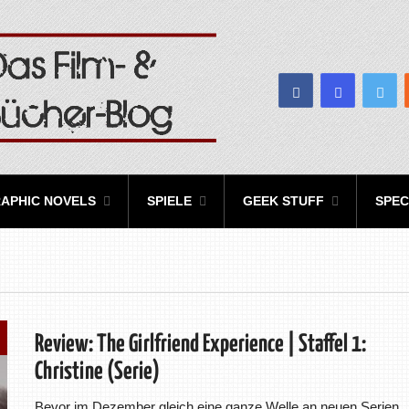
APHIC NOVELS
SPIELE
GEEK STUFF
SPEC
Review: The Girlfriend Experience | Staffel 1:
Christine (Serie)
Bevor im Dezember gleich eine ganze Welle an neuen Serien