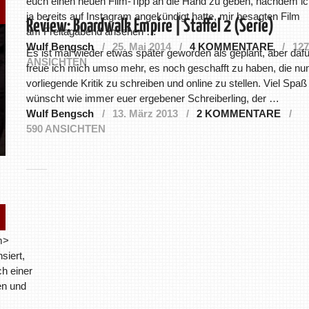
euch einen neuen Film-Tipp an die Hand zu geben, nachdem ic
ja bereits auf Instagram angekündigt hatte, mir besagten Film
Review: Boardwalk Empire | Staffel 2 (Serie)
am Freitagabend ansehen …
Wulf Bengsch
25. Mai 2014
4 KOMMENTARE
127
Es ist mal wieder etwas später geworden als geplant, aber dafü
ANSICHTEN
freue ich mich umso mehr, es noch geschafft zu haben, die nu
vorliegende Kritik zu schreiben und online zu stellen. Viel Spaß
wünscht wie immer euer ergebener Schreiberling, der …
Wulf Bengsch
13. März 2013
2 KOMMENTARE
590 ANSICHTEN
m>
siert,
ch einer
en und