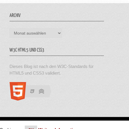
ARCHIV
Archiv
W3C HTML5 UND CSS3
Dieses Blog ist nach den W3C-Standards für
HTML5 und CSS3 validiert.
en. Theme von MyThemeShop.
Impressum
|
Datenschutz