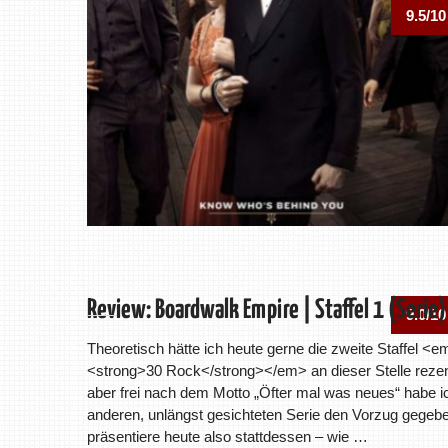
9.5/10
Review: Boardwalk Empire | Staffel 1 (Serie)
9.0/10
Theoretisch hätte ich heute gerne die zweite Staffel <e
<strong>30 Rock</strong></em> an dieser Stelle rezen
aber frei nach dem Motto „Öfter mal was neues“ habe i
anderen, unlängst gesichteten Serie den Vorzug gegeb
präsentiere heute also stattdessen – wie …