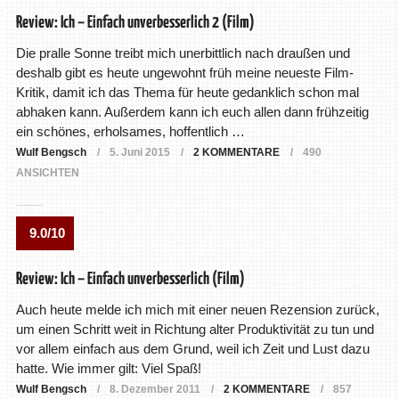
Review: Ich – Einfach unverbesserlich 2 (Film)
Die pralle Sonne treibt mich unerbittlich nach draußen und
deshalb gibt es heute ungewohnt früh meine neueste Film-
Kritik, damit ich das Thema für heute gedanklich schon mal
abhaken kann. Außerdem kann ich euch allen dann frühzeitig
ein schönes, erholsames, hoffentlich …
Wulf Bengsch
5. Juni 2015
2 KOMMENTARE
490
ANSICHTEN
9.0/10
Review: Ich – Einfach unverbesserlich (Film)
Auch heute melde ich mich mit einer neuen Rezension zurück,
um einen Schritt weit in Richtung alter Produktivität zu tun und
vor allem einfach aus dem Grund, weil ich Zeit und Lust dazu
hatte. Wie immer gilt: Viel Spaß!
Wulf Bengsch
8. Dezember 2011
2 KOMMENTARE
857