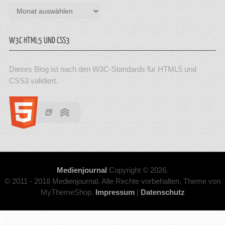
Archiv
W3C HTML5 UND CSS3
Dieses Blog ist nach den W3C-Standards für HTML5 und
CSS3 validiert.
Medienjournal
Copyright © 2026.
© 2011 - 2018 Medienjournal. Alle Rechte vorbehalten. Theme von
MyThemeShop.
Impressum
|
Datenschutz