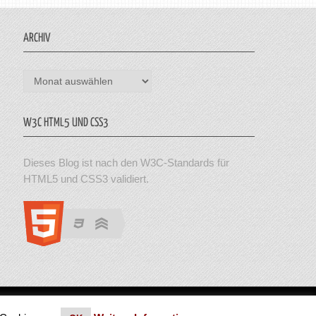
ARCHIV
Archiv
W3C HTML5 UND CSS3
Dieses Blog ist nach den W3C-Standards für
HTML5 und CSS3 validiert.
en. Theme von MyThemeShop.
Impressum
|
Datenschutz