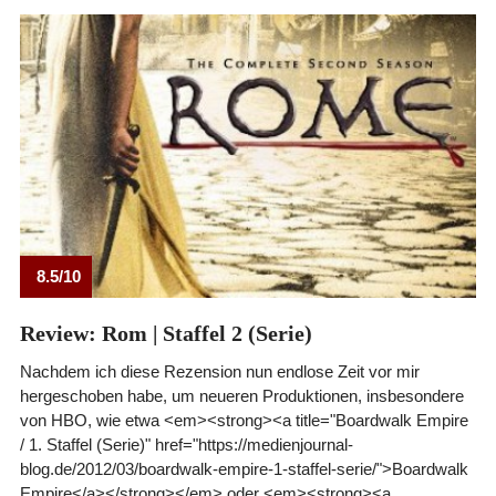
8.5/10
Review: Rom | Staffel 2 (Serie)
Nachdem ich diese Rezension nun endlose Zeit vor mir
hergeschoben habe, um neueren Produktionen, insbesondere
von HBO, wie etwa <em><strong><a title="Boardwalk Empire
/ 1. Staffel (Serie)" href="https://medienjournal-
blog.de/2012/03/boardwalk-empire-1-staffel-serie/">Boardwalk
Empire</a></strong></em> oder <em><strong><a