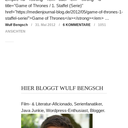
title="Game of Thrones / 1. Staffel (Serie)"
href="https://medienjournal-blog.de/2012/05/game-of-thrones-1-
staffel-serie/">Game of Thrones</a></strong></em> …
Wulf Bengsch
31. Mai 2012
6 KOMMENTARE
1051
ANSICHTEN
HIER BLOGGT WULF BENGSCH
Film- & Literatur-Aficionado, Serienfanatiker,
Java Junkie, Wordpress-Enthusiast, Blogger.