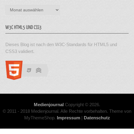
Archiv
W3C HTML5 UND CSS3
Dieses Blog ist nach den W3C-Standards für HTML5 und
CSS3 validiert.
Medienjournal
Copyright © 2026.
© 2011 - 2018 Medienjournal. Alle Rechte vorbehalten. Theme von
MyThemeShop.
Impressum
|
Datenschutz