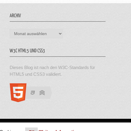
ARCHIV
Archiv
W3C HTML5 UND CSS3
Dieses Blog ist nach den W3C-Standards für
HTML5 und CSS3 validiert.
en. Theme von MyThemeShop.
Impressum
|
Datenschutz