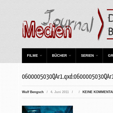
FILME
BÜCHER
SERIEN
GR
0600005030QAr1.qxd:0600005030QAr
Wulf Bengsch
4. Juni 2011
KEINE KOMMENTA