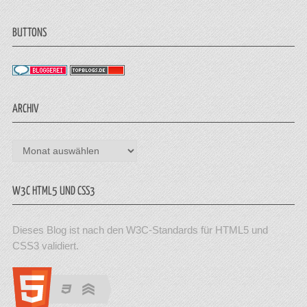
BUTTONS
ARCHIV
Archiv
W3C HTML5 UND CSS3
Dieses Blog ist nach den W3C-Standards für HTML5 und
CSS3 validiert.