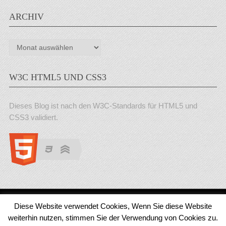
ARCHIV
Archiv
W3C HTML5 UND CSS3
Dieses Blog ist nach den W3C-Standards für HTML5 und
CSS3 validiert.
Diese Website verwendet Cookies, Wenn Sie diese Website
Medienjournal
Copyright © 2026.
weiterhin nutzen, stimmen Sie der Verwendung von Cookies zu.
© 2011 - 2018 Medienjournal. Alle Rechte vorbehalten. Theme von