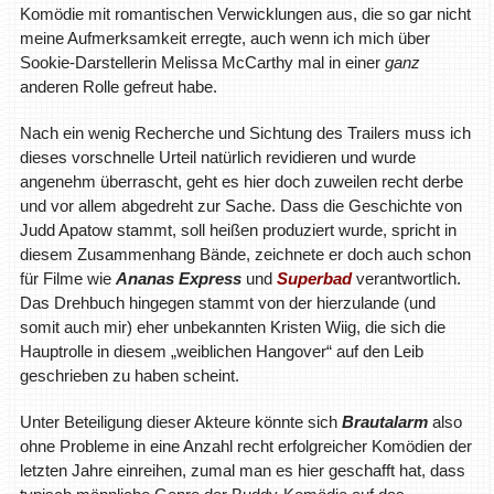
Komödie mit romantischen Verwicklungen aus, die so gar nicht
meine Aufmerksamkeit erregte, auch wenn ich mich über
Sookie-Darstellerin Melissa McCarthy mal in einer
ganz
anderen Rolle gefreut habe.
Nach ein wenig Recherche und Sichtung des Trailers muss ich
dieses vorschnelle Urteil natürlich revidieren und wurde
angenehm überrascht, geht es hier doch zuweilen recht derbe
und vor allem abgedreht zur Sache. Dass die Geschichte von
Judd Apatow stammt, soll heißen produziert wurde, spricht in
diesem Zusammenhang Bände, zeichnete er doch auch schon
für Filme wie
Ananas Express
und
Superbad
verantwortlich.
Das Drehbuch hingegen stammt von der hierzulande (und
somit auch mir) eher unbekannten Kristen Wiig, die sich die
Hauptrolle in diesem „weiblichen Hangover“ auf den Leib
geschrieben zu haben scheint.
Unter Beteiligung dieser Akteure könnte sich
Brautalarm
also
ohne Probleme in eine Anzahl recht erfolgreicher Komödien der
letzten Jahre einreihen, zumal man es hier geschafft hat, dass