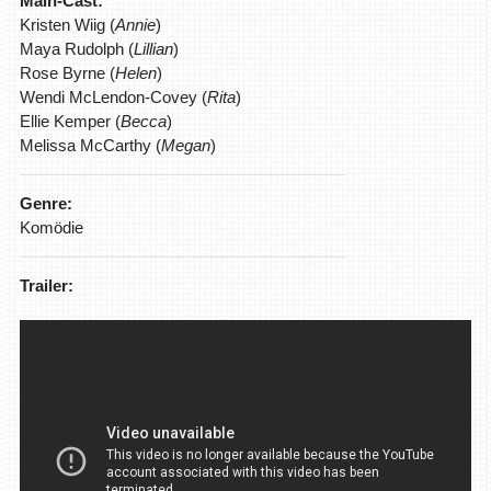
Main-Cast:
Kristen Wiig (
Annie
)
Maya Rudolph (
Lillian
)
Rose Byrne (
Helen
)
Wendi McLendon-Covey (
Rita
)
Ellie Kemper (
Becca
)
Melissa McCarthy (
Megan
)
Genre:
Komödie
Trailer: