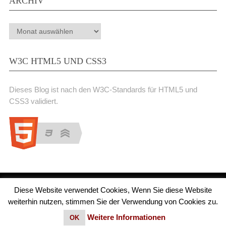
ARCHIV
Archiv
W3C HTML5 UND CSS3
Dieses Blog ist nach den W3C-Standards für HTML5 und
CSS3 validiert.
Diese Website verwendet Cookies, Wenn Sie diese Website
Medienjournal
Copyright © 2026.
weiterhin nutzen, stimmen Sie der Verwendung von Cookies zu.
© 2011 - 2018 Medienjournal. Alle Rechte vorbehalten. Theme von
MyThemeShop.
Impressum
|
Datenschutz
Weitere Informationen
OK