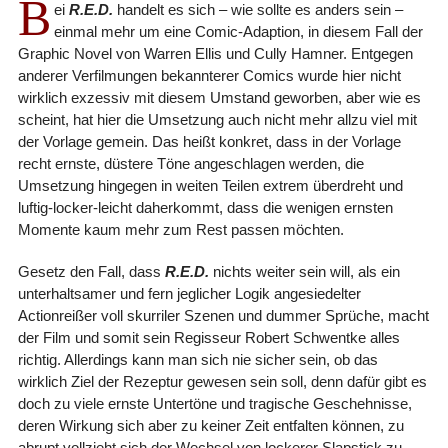
B
ei
R.E.D.
handelt es sich – wie sollte es anders sein –
einmal mehr um eine Comic-Adaption, in diesem Fall der
Graphic Novel von Warren Ellis und Cully Hamner. Entgegen
anderer Verfilmungen bekannterer Comics wurde hier nicht
wirklich exzessiv mit diesem Umstand geworben, aber wie es
scheint, hat hier die Umsetzung auch nicht mehr allzu viel mit
der Vorlage gemein. Das heißt konkret, dass in der Vorlage
recht ernste, düstere Töne angeschlagen werden, die
Umsetzung hingegen in weiten Teilen extrem überdreht und
luftig-locker-leicht daherkommt, dass die wenigen ernsten
Momente kaum mehr zum Rest passen möchten.
Gesetz den Fall, dass
R.E.D.
nichts weiter sein will, als ein
unterhaltsamer und fern jeglicher Logik angesiedelter
Actionreißer voll skurriler Szenen und dummer Sprüche, macht
der Film und somit sein Regisseur Robert Schwentke alles
richtig. Allerdings kann man sich nie sicher sein, ob das
wirklich Ziel der Rezeptur gewesen sein soll, denn dafür gibt es
doch zu viele ernste Untertöne und tragische Geschehnisse,
deren Wirkung sich aber zu keiner Zeit entfalten können, zu
abrupt vollzieht sich der Wechsel von lockerer Slapstick zu