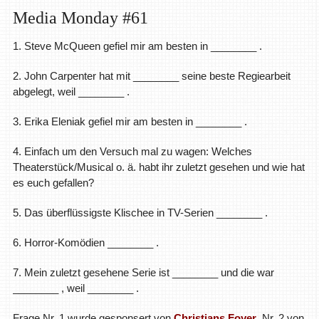
Media Monday #61
1. Steve McQueen gefiel mir am besten in ________ .
2. John Carpenter hat mit ________ seine beste Regiearbeit
abgelegt, weil ________ .
3. Erika Eleniak gefiel mir am besten in ________ .
4. Einfach um den Versuch mal zu wagen: Welches
Theaterstück/Musical o. ä. habt ihr zuletzt gesehen und wie hat
es euch gefallen?
5. Das überflüssigste Klischee in TV-Serien ________ .
6. Horror-Komödien ________ .
7. Mein zuletzt gesehene Serie ist ________ und die war
________ , weil ________ .
Frage Nr. 1 wurde gesponsert von
Christians Foyer
, Nr. 2 von