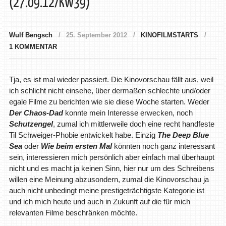
(27.09.12/KW39)
Wulf Bengsch
25. September 2012
KINOFILMSTARTS
1 KOMMENTAR
Tja, es ist mal wieder passiert. Die Kinovorschau fällt aus, weil
ich schlicht nicht einsehe, über dermaßen schlechte und/oder
egale Filme zu berichten wie sie diese Woche starten. Weder
Der Chaos-Dad
konnte mein Interesse erwecken, noch
Schutzengel
, zumal ich mittlerweile doch eine recht handfeste
Til Schweiger-Phobie entwickelt habe. Einzig
The Deep Blue
Sea
oder
Wie beim ersten Mal
könnten noch ganz interessant
sein, interessieren mich persönlich aber einfach mal überhaupt
nicht und es macht ja keinen Sinn, hier nur um des Schreibens
willen eine Meinung abzusondern, zumal die Kinovorschau ja
auch nicht unbedingt meine prestigeträchtigste Kategorie ist
und ich mich heute und auch in Zukunft auf die für mich
relevanten Filme beschränken möchte.