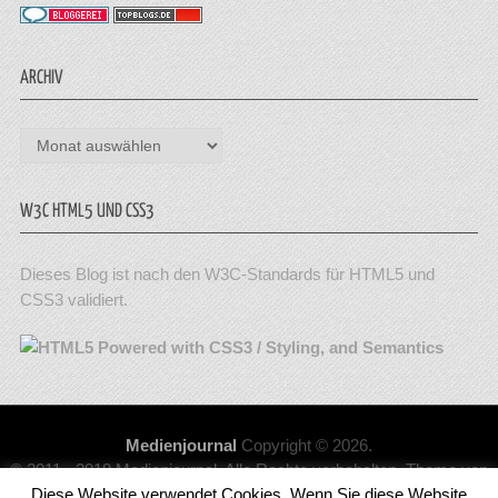
ARCHIV
Archiv
W3C HTML5 UND CSS3
Dieses Blog ist nach den W3C-Standards für HTML5 und
CSS3 validiert.
Medienjournal
Copyright © 2026.
© 2011 - 2018 Medienjournal. Alle Rechte vorbehalten. Theme von
Diese Website verwendet Cookies, Wenn Sie diese Website
MyThemeShop.
Impressum
|
Datenschutz