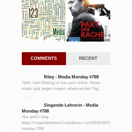
COMMENTS
RECENT
Riley
-
Media Monday #788
Hallo, mein Beitrag ist nun auch online. Heute
etwas spät wegen langem arbeitsreichen Tag ...
Singende Lehrerin
-
Media
Monday #788
Hier geht's lang:
https://singendelehrerin2.wordpress.com/2026/08/03/media-
monday-788/