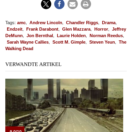
Tags:
amc
,
Andrew Lincoln
,
Chandler Riggs
,
Drama
,
Endzeit
,
Frank Darabont
,
Glen Mazzara
,
Horror
,
Jeffrey
DeMunn
,
Jon Bernthal
,
Laurie Holden
,
Norman Reedus
,
Sarah Wayne Callies
,
Scott M. Gimple
,
Steven Yeun
,
The
Walking Dead
VERWANDTE ARTIKEL
9.0/10