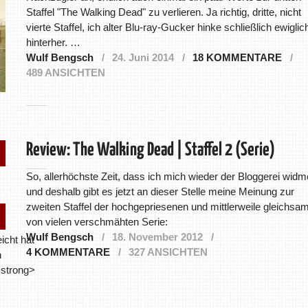
Staffel "The Walking Dead" zu verlieren. Ja richtig, dritte, nicht
vierte Staffel, ich alter Blu-ray-Gucker hinke schließlich ewiglic
hinterher. …
Wulf Bengsch
24. Juni 2014
18 KOMMENTARE
489 ANSICHTEN
Review: The Walking Dead | Staffel 2 (Serie)
So, allerhöchste Zeit, dass ich mich wieder der Bloggerei widm
und deshalb gibt es jetzt an dieser Stelle meine Meinung zur
zweiten Staffel der hochgepriesenen und mittlerweile gleichsa
)
von vielen verschmähten Serie:
Wulf Bengsch
18. November 2012
icht hat
4 KOMMENTARE
327 ANSICHTEN
h
<strong>