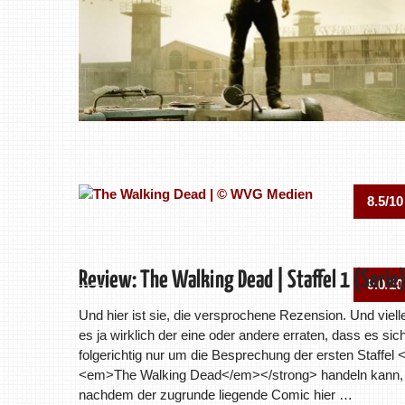
8.5/10
Review: The Walking Dead | Staffel 1 (Serie
9.0/10
Und hier ist sie, die versprochene Rezension. Und vielle
es ja wirklich der eine oder andere erraten, dass es sic
folgerichtig nur um die Besprechung der ersten Staffel 
<em>The Walking Dead</em></strong> handeln kann,
nachdem der zugrunde liegende Comic hier …