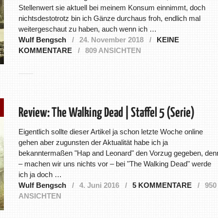
Stellenwert sie aktuell bei meinem Konsum einnimmt, doch
nichtsdestotrotz bin ich Gänze durchaus froh, endlich mal
weitergeschaut zu haben, auch wenn ich …
Wulf Bengsch
24. November 2018
KEINE
KOMMENTARE
809 ANSICHTEN
Review: The Walking Dead | Staffel 5 (Serie)
Eigentlich sollte dieser Artikel ja schon letzte Woche online
gehen aber zugunsten der Aktualität habe ich ja
bekanntermaßen "Hap and Leonard" den Vorzug gegeben, den
– machen wir uns nichts vor – bei "The Walking Dead" werde
ich ja doch …
Wulf Bengsch
4. Juni 2016
5 KOMMENTARE
950
ANSICHTEN