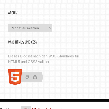
ARCHIV
Archiv
W3C HTML5 UND CSS3
Dieses Blog ist nach den W3C-Standards für
HTML5 und CSS3 validiert.
en. Theme von MyThemeShop.
Impressum
|
Datenschutz