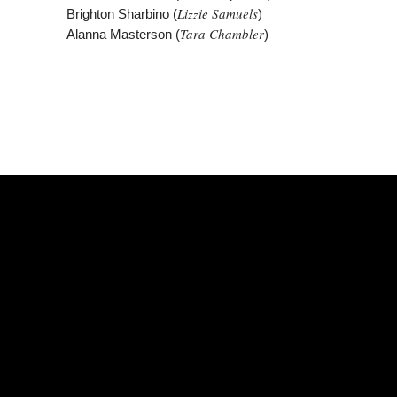
Lizzie Samuels
Brighton Sharbino (
)
Tara Chambler
Alanna Masterson (
)