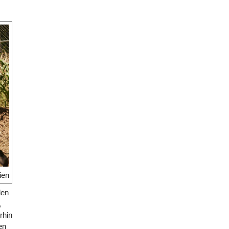
ien
den
,
rhin
en