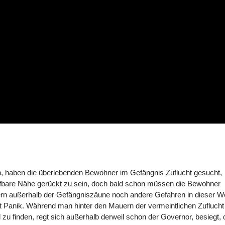
, haben die überlebenden Bewohner im Gefängnis Zuflucht gesucht,
greifbare Nähe gerückt zu sein, doch bald schon müssen die Bewohner
n außerhalb der Gefängniszäune noch andere Gefahren in dieser We
ürt Panik. Während man hinter den Mauern der vermeintlichen Zuflucht
 zu finden, regt sich außerhalb derweil schon der Governor, besiegt,