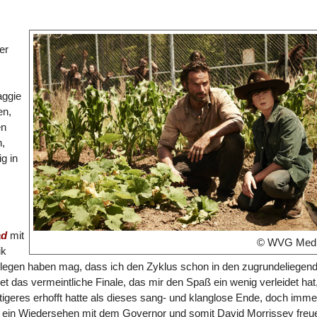
er
aggie
en,
en
n,
g in
ad
mit
© WVG Med
ik
legen haben mag, dass ich den Zyklus schon in den zugrundeliegen
das vermeintliche Finale, das mir den Spaß ein wenig verleidet hat
tigeres erhofft hatte als dieses sang- und klanglose Ende, doch imme
auf ein Wiedersehen mit dem Governor und somit David Morrissey freu