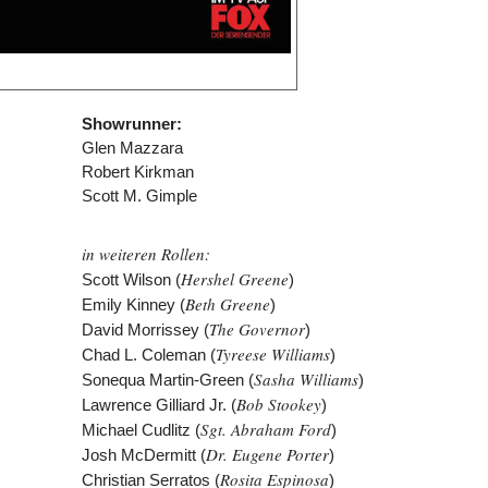
Showrunner:
Glen Mazzara
Robert Kirkman
Scott M. Gimple
in weiteren Rollen:
Hershel Greene
Scott Wilson (
)
Beth Greene
Emily Kinney (
)
The Governor
David Morrissey (
)
Tyreese Williams
Chad L. Coleman (
)
Sasha Williams
Sonequa Martin-Green (
)
Bob Stookey
Lawrence Gilliard Jr. (
)
Sgt. Abraham Ford
Michael Cudlitz (
)
Dr. Eugene Porter
Josh McDermitt (
)
Rosita Espinosa
Christian Serratos (
)