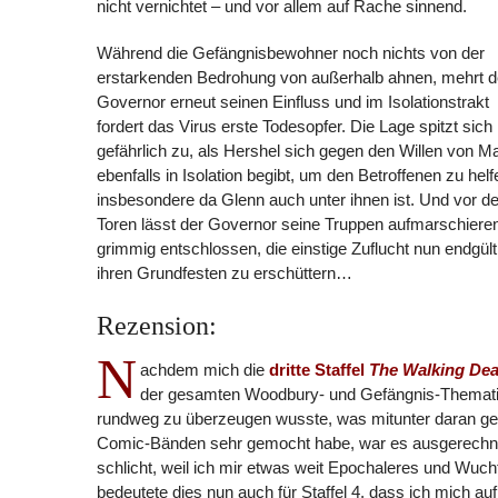
nicht vernichtet – und vor allem auf Rache sinnend.
Während die Gefängnisbewohner noch nichts von der
erstarkenden Bedrohung von außerhalb ahnen, mehrt d
Governor erneut seinen Einfluss und im Isolationstrakt
fordert das Virus erste Todesopfer. Die Lage spitzt sich
gefährlich zu, als Hershel sich gegen den Willen von M
ebenfalls in Isolation begibt, um den Betroffenen zu helf
insbesondere da Glenn auch unter ihnen ist. Und vor d
Toren lässt der Governor seine Truppen aufmarschiere
grimmig entschlossen, die einstige Zuflucht nun endgülti
ihren Grundfesten zu erschüttern…
Rezension:
N
achdem mich die
dritte Staffel
The Walking De
der gesamten Woodbury- und Gefängnis-Themat
rundweg zu überzeugen wusste, was mitunter daran ge
Comic-Bänden sehr gemocht habe, war es ausgerechnet 
schlicht, weil ich mir etwas weit Epochaleres und Wuch
bedeutete dies nun auch für Staffel 4, dass ich mich 