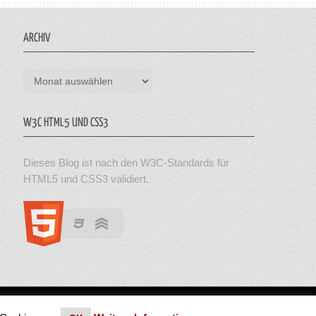
ARCHIV
Archiv
W3C HTML5 UND CSS3
Dieses Blog ist nach den W3C-Standards für
HTML5 und CSS3 validiert.
en. Theme von MyThemeShop.
Impressum
|
Datenschutz