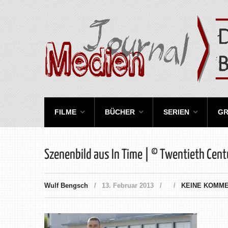
FILME
BÜCHER
SERIEN
GR
Szenenbild aus In Time | © Twentieth Cent
Wulf Bengsch
13. Februar 2013
KEINE KOMM