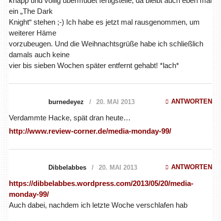
knapp und völlig übermüdet fertigstelle, da bleibt auch eben mal
ein „The Dark
Knight“ stehen ;-) Ich habe es jetzt mal rausgenommen, um
weiterer Häme
vorzubeugen. Und die Weihnachtsgrüße habe ich schließlich
damals auch keine
vier bis sieben Wochen später entfernt gehabt! *lach*
ANTWORTEN
burnedeyez
20. MAI 2013
Verdammte Hacke, spät dran heute…
http://www.review-corner.de/media-monday-99/
ANTWORTEN
Dibbelabbes
20. MAI 2013
https://dibbelabbes.wordpress.com/2013/05/20/media-
monday-99/
Auch dabei, nachdem ich letzte Woche verschlafen hab