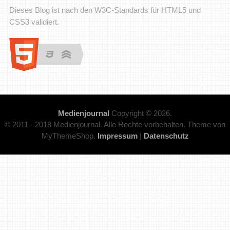
Dieses Blog ist nach den W3C-Standards für HTML5 und
CSS3 validiert.
Medienjournal
Copyright © 2026.
© 2011 - 2018 Medienjournal. Alle Rechte vorbehalten. Theme von
MyThemeShop.
Impressum
|
Datenschutz